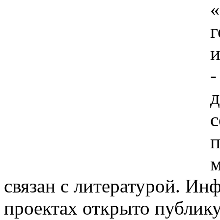
«
и
-
д
с
п
м
связан с литературой. И
проектах открыто публику