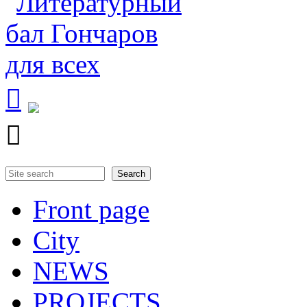


Search
Search form
Front page
City
NEWS
PROJECTS