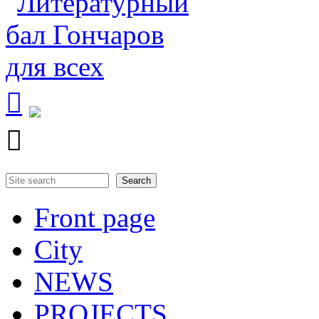


Search
Search form
Front page
City
NEWS
PROJECTS