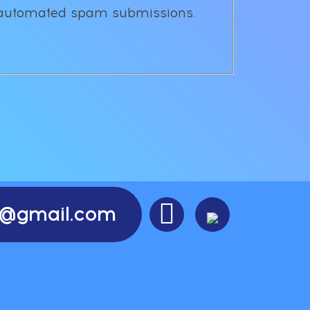
nt automated spam submissions.

re@gmail.com