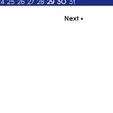
24
25
26
27
28
29
30
31
Next »