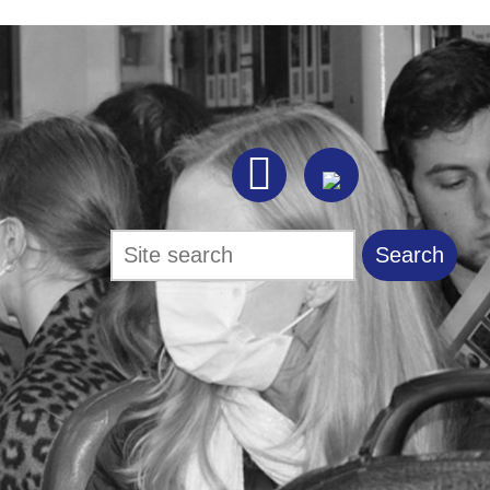

Search
Search form