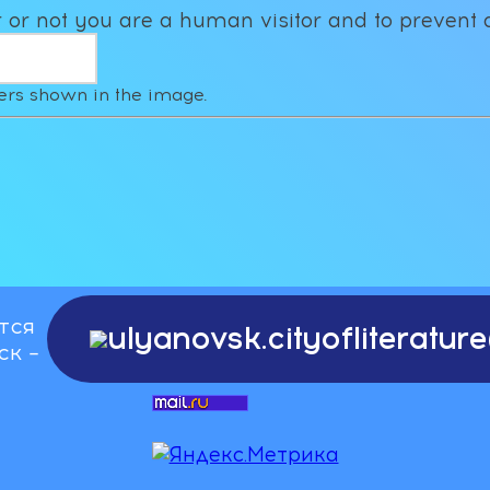
er or not you are a human visitor and to preve
латой, учреждениями культуры и
о-культурными автономиями.
bum-116703960_310973091
ters shown in the image.
тся
ulyanovsk.cityofliteratu
ск –