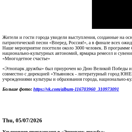
Жители и гости города увидели выступления, созданные на осн
патриотической песни «Вперед, Россия!», а в финале всех ож
Наше мероприятие посетили около 3000 человек. В программе 
национально-культурных автономий, ярмарка ремесел и сувен
«Многодетное счастье»
«Этнопарк дружбы» был приурочен ко Дню Великой Победы и 
совместно с дирекцией «Ульяновск - литературный город ЮН
учреждениями культуры и образования города, национально-к
Больше фото:
https://vk.com/album-116703960_310973091
Thu, 05/07/2026
Ульяновцев приглашают в «Этнопарк дружбы»