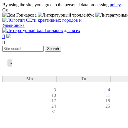
Skip to main content
By using the site, you agree to the personal data processing
policy
.
Ок


Search
Search form
«
Mo
Tu
3
4
10
11
17
18
24
25
31