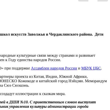
х школ искусств Заволжья и Чердаклинского района. Дети
ародные культурные связи между странами и развивает
ен к Году единства народов России.
О» при поддержке
Ассамблеи народов России
и
МБУК ЦБС
.
и партнеры проекта из Китая, Индии, Южной Африки,
од ЮНЕСКО Кожикоде и китайский город Нэйцзян. Меморандум
на Сюэ Сюэшэнь.
создадут иллюстрации к сказкам мира.
етей в ДШИ №10. С приветственным словом выступят
льник управления культуры администрации города