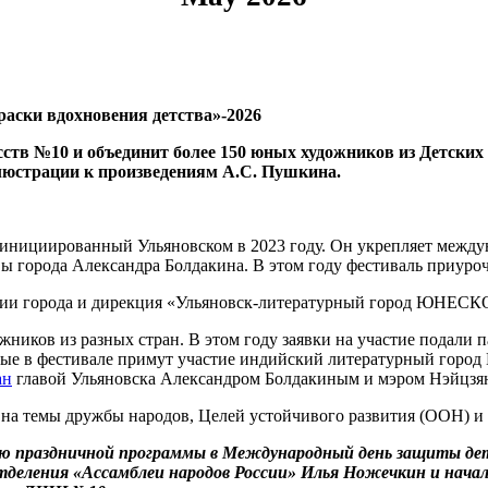
аски вдохновения детства»-2026
усств №10 и объединит более 150 юных художников из Детски
ллюстрации к произведениям А.С. Пушкина.
инициированный Ульяновском в 2023 году. Он укрепляет междун
ы города Александра Болдакина. В этом году фестиваль приуроч
ции города и дирекция «Ульяновск-литературный город ЮНЕСК
ожников из разных стран. В этом году заявки на участие подал
вые в фестивале примут участие индийский литературный гор
ан
главой Ульяновска Александром Болдакиным и мэром Нэйцзя
на темы дружбы народов, Целей устойчивого развития (ООН) и 
тью праздничной программы в Международный день защиты д
отделения «Ассамблеи народов России» Илья Ножечкин и нача