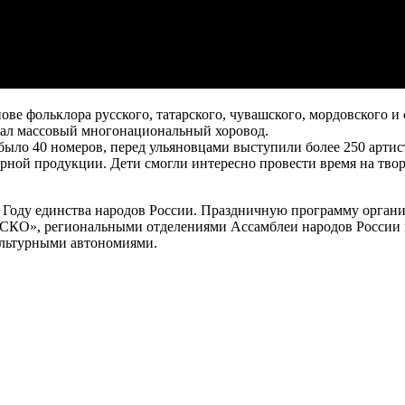
ове фольклора русского, татарского, чувашского, мордовского и
идал массовый многонациональный хоровод.
было 40 номеров, перед ульяновцами выступили более 250 артис
ирной продукции. Дети смогли интересно провести время на тв
Году единства народов России. Праздничную программу органи
ЕСКО», региональными отделениями Ассамблеи народов России
ультурными автономиями.