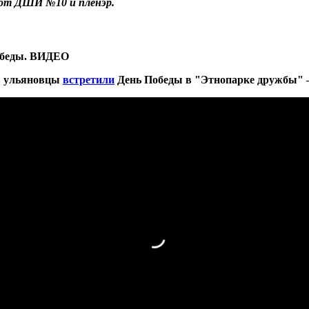
 от ДШИ №10 и пленэр.
обеды. ВИДЕО
в ульяновцы
встретили
День Победы в "Этнопарке дружбы" —