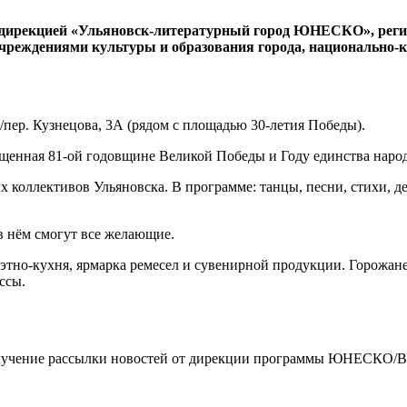
с дирекцией «Ульяновск-литературный город ЮНЕСКО», реги
учреждениями культуры и образования города, национально
2/пер. Кузнецова, 3А (рядом с площадью 30-летия Победы).
ященная 81-ой годовщине Великой Победы и Году единства наро
 коллективов Ульяновска. В программе: танцы, песни, стихи, де
в нём смогут все желающие.
я этно-кухня, ярмарка ремесел и сувенирной продукции. Горожа
ссы.
чение рассылки новостей от дирекции программы ЮНЕСКО/By clickin