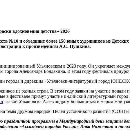
аски вдохновения детства»-2026
усств №10 и объединит более 150 юных художников из Детски
ллюстрации к произведениям А.С. Пушкина.
инициированный Ульяновском в 2023 году. Он укрепляет междун
ы города Александра Болдакина. В этом году фестиваль приуроч
ции города и дирекция «Ульяновск-литературный город ЮНЕСК
ожников из разных стран. В этом году заявки на участие подал
вые в фестивале примут участие индийский литературный гор
ан
главой Ульяновска Александром Болдакиным и мэром Нэйцзя
на темы дружбы народов, Целей устойчивого развития (ООН) и 
тью праздничной программы в Международный день защиты д
отделения «Ассамблеи народов России» Илья Ножечкин и нача