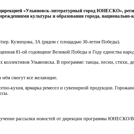
с дирекцией «Ульяновск-литературный город ЮНЕСКО», реги
учреждениями культуры и образования города, национально
2/пер. Кузнецова, 3А (рядом с площадью 30-летия Победы).
ященная 81-ой годовщине Великой Победы и Году единства наро
 коллективов Ульяновска. В программе: танцы, песни, стихи, де
в нём смогут все желающие.
я этно-кухня, ярмарка ремесел и сувенирной продукции. Горожа
ссы.
чение рассылки новостей от дирекции программы ЮНЕСКО/By clickin