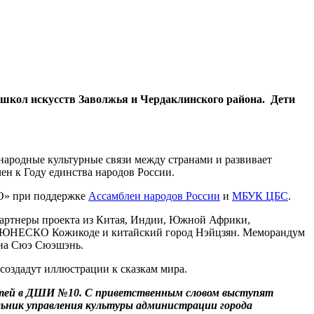
х школ искусств Заволжья и Чердаклинского района. Дети
ародные культурные связи между странами и развивает
ен к Году единства народов России.
О» при поддержке
Ассамблеи народов России
и
МБУК ЦБС
.
и партнеры проекта из Китая, Индии, Южной Африки,
од ЮНЕСКО Кожикоде и китайский город Нэйцзян. Меморандум
на Сюэ Сюэшэнь.
создадут иллюстрации к сказкам мира.
етей в ДШИ №10. С приветственным словом выступят
льник управления культуры администрации города