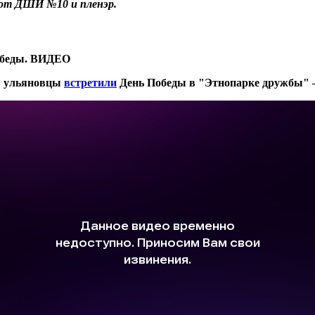
 от ДШИ №10 и пленэр.
обеды. ВИДЕО
в ульяновцы
встретили
День Победы в "Этнопарке дружбы" —