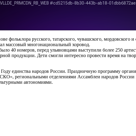
ове фольклора русского, татарского, чувашского, мордовского и
идал массовый многонациональный хоровод.
было 40 номеров, перед ульяновцами выступили более 250 артис
ирной продукции. Дети смогли интересно провести время на тв
Году единства народов России. Праздничную программу органи
ЕСКО», региональными отделениями Ассамблеи народов России
ультурными автономиями.