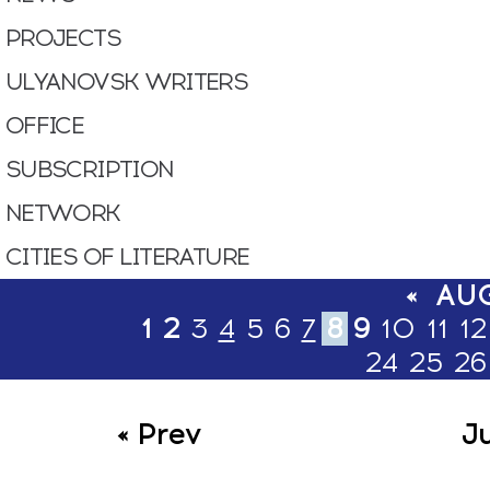
PROJECTS
ULYANOVSK WRITERS
OFFICE
SUBSСRIPTION
NETWORK
CITIES OF LITERATURE
«
AU
1
2
3
4
5
6
7
8
9
10
11
12
24
25
26
« Prev
J