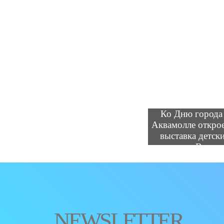
Ко Дню города
Аквамолле откро
выставка детск
рисунков «Все кр
вдохновения детс
NEWSLETTER