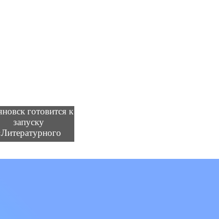
яновск готовится к
запуску
«Литературного
трамвая»