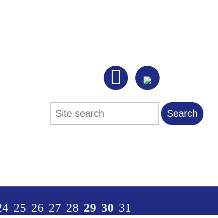

Search
Search form
24
25
26
27
28
29
30
31