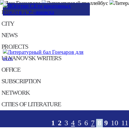
Skip to main content
FRONT PAGE
CITY
NEWS
PROJECTS
ULYANOVSK WRITERS
OFFICE
SUBSСRIPTION
NETWORK
CITIES OF LITERATURE
1
2
3
4
5
6
7
8
9
10
11