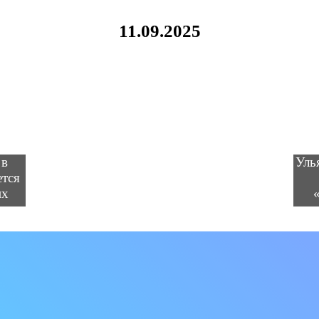
11.09.2025
 в
Уль
ется
их
аски
тва»