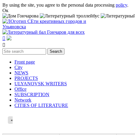
Skip to main content
By using the site, you agree to the personal data processing
policy
.
Ок


Search
Search form
Front page
City
NEWS
PROJECTS
ULYANOVSK WRITERS
Office
SUBSСRIPTION
Network
CITIES OF LITERATURE
«