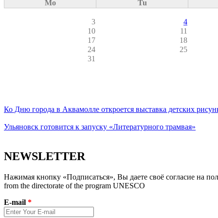
Mo
Tu
3
4
10
11
17
18
24
25
31
Ко Дню города в Аквамолле откроется выставка детских рисун
Ульяновск готовится к запуску «Литературного трамвая»
NEWSLETTER
Нажимая кнопку «Подписаться», Вы даете своё согласие на полу
from the directorate of the program UNESCO
E-mail
*