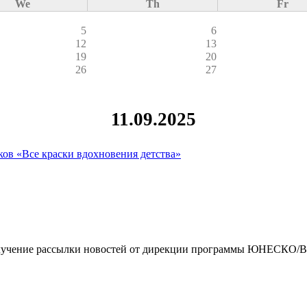
We
Th
Fr
5
6
12
13
19
20
26
27
11.09.2025
ков «Все краски вдохновения детства»
чение рассылки новостей от дирекции программы ЮНЕСКО/By clickin