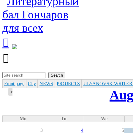


Search
Search form
Front page
City
NEWS
PROJECTS
ULYANOVSK WRITER
Aug
«
Mo
Tu
We
3
4
5