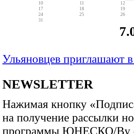
10
11
12
17
18
19
24
25
26
31
7.
Ульяновцев приглашают 
NEWSLETTER
Нажимая кнопку «Подписат
на получение рассылки но
программы ЮНЕСКО/By clic