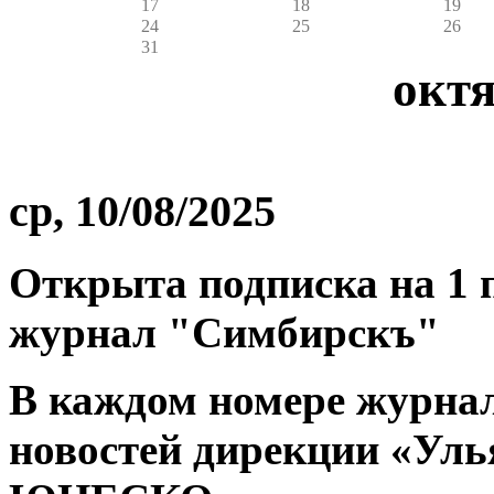
17
18
19
24
25
26
31
октя
ср, 10/08/2025
Открыта подписка на 1 п
журнал "Симбирскъ"
В каждом номере журнал
новостей дирекции «Уль