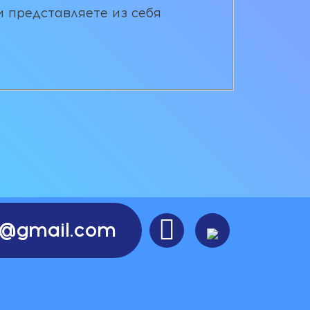
и представляете из себя

re@gmail.com