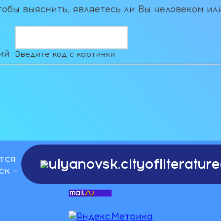
чтобы выяснить, являетесь ли Вы человеком ил
латой, учреждениями культуры и
о-культурными автономиями.
bum-116703960_310973091
Введите код с картинки
тся
ulyanovsk.cityofliteratu
ск –