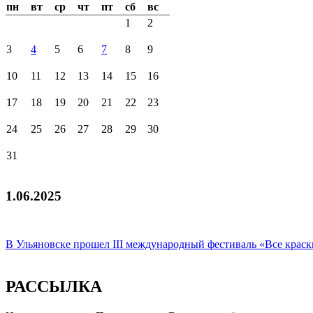
пн
вт
ср
чт
пт
сб
вс
1
2
3
4
5
6
7
8
9
10
11
12
13
14
15
16
17
18
19
20
21
22
23
24
25
26
27
28
29
30
31
1.06.2025
В Ульяновске прошел III международный фестиваль «Все краск
РАССЫЛКА