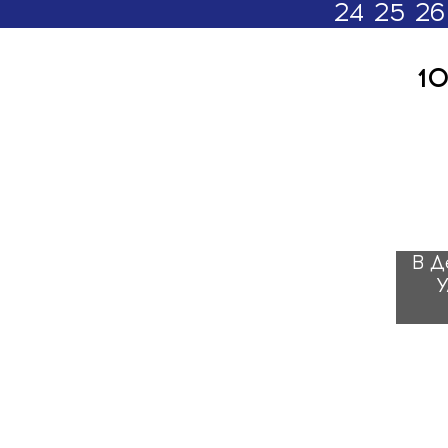
24
25
26
10
В Д
У
«Л
тр
про
с
у