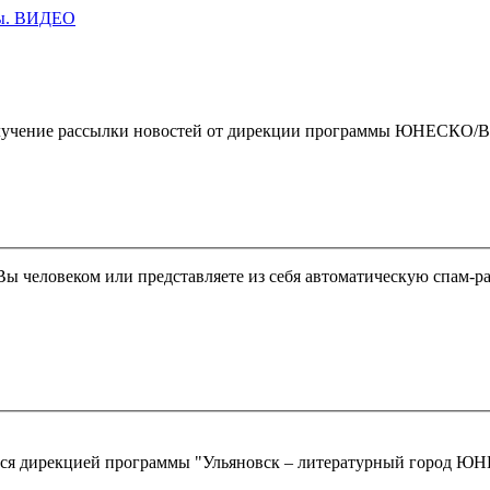
ды. ВИДЕО
чение рассылки новостей от дирекции программы ЮНЕСКО/By clickin
 Вы человеком или представляете из себя автоматическую спам-р
ются дирекцией программы "Ульяновск – литературный город 