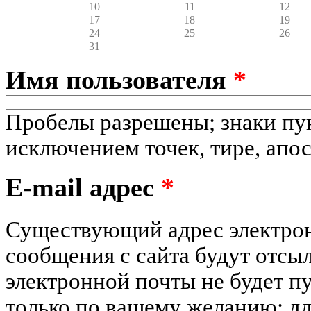
10
11
12
17
18
19
24
25
26
31
Имя пользователя
*
Пробелы разрешены; знаки пу
исключением точек, тире, апо
E-mail адрес
*
Существующий адрес электрон
сообщения с сайта будут отсыл
электронной почты не будет пу
только по вашему желанию: дл