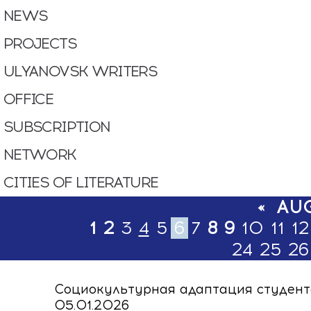
NEWS
PROJECTS
ULYANOVSK WRITERS
OFFICE
SUBSСRIPTION
NETWORK
CITIES OF LITERATURE
«
AU
1
2
3
4
5
6
7
8
9
10
11
12
24
25
26
Социокультурная адаптация студенто
05.01.2026