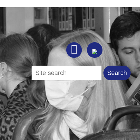

Search
Search form