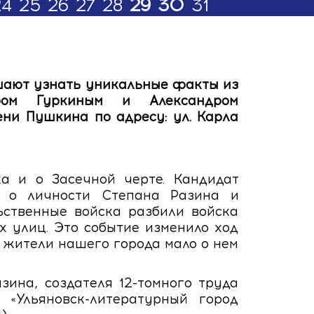
24
25
26
27
28
29
30
31
шают узнать уникальные факты из
ром Гуркиным и Александром
ни Пушкина по адресу: ул. Карла
а и о Засечной черте. Кандидат
 о личности Степана Разина и
ьственные войска разбили войска
х улиц. Это событие изменило ход
 жители нашего города мало о нем
ина, создателя 12-томного труда
 «Ульяновск-литературный город