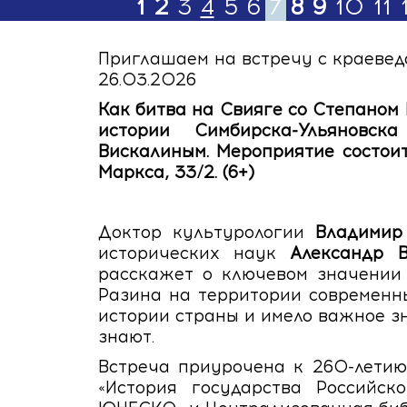
1
2
3
4
5
6
7
8
9
10
11
Приглашаем на встречу с краеве
26.03.2026
Как битва на Свияге со Степаном
истории Симбирска-Ульянов
Вискалиным. Мероприятие состои
Маркса, 33/2. (6+)
Доктор культурологии
Владимир
исторических наук
Александр В
расскажет о ключевом значении 
Разина на территории современны
истории страны и имело важное з
знают.
Встреча приурочена к 260-летию
«История государства Российск