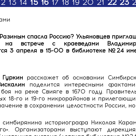
12
13
14
15
16
17
18
19
20
21
22
23
дами
 Разиным спасла Россию?
Ульяновцев пригла
ска на встрече с краеведами Владими
тся 3 апреля в 15-00 в библиотеке №24 име
 Гуркин
расскажет об основании Симбирск
искалин
поделится интересными фактами
боя на реке Свияге в 1670 году. Правител
х 18-го и 19-го микрорайонов и прилегающи
начение в сохранении целостности России, но
 симбирянина историографа Николая Карамз
ого». Организаторами выступают дирекция