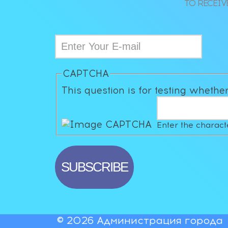
TO RECEIV
CAPTCHA
This question is for testing wheth
Enter the charac
© 2026 Администрация города