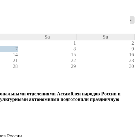
»
Sa
Su
1
2
7
8
9
14
15
16
21
22
23
28
29
30
ональными отделениями Ассамблеи народов России и
-культурными автономиями подготовили праздничную
дов России.