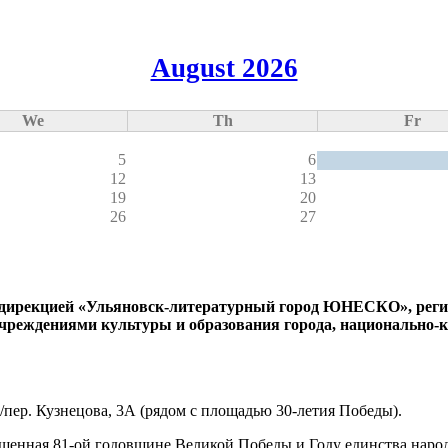
August 2026
We
Th
Fr
5
6
12
13
19
20
26
27
с дирекцией «Ульяновск-литературный город ЮНЕСКО», реги
учреждениями культуры и образования города, национально
2/пер. Кузнецова, 3А (рядом с площадью 30-летия Победы).
ященная 81-ой годовщине Великой Победы и Году единства наро