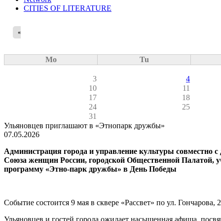
CITIES OF LITERATURE
«
Mo
Tu
3
4
10
11
17
18
24
25
31
Ульяновцев приглашают в «Этнопарк дружбы»
07.05.2026
Администрация города и управление культуры совместно 
Союза женщин России, городской Общественной Палатой, 
программу «Этно-парк дружбы» в День Победы
Событие состоится 9 мая в сквере «Рассвет» по ул. Гончарова, 
Ульяновцев и гостей города ожидает насыщенная афиша, посв