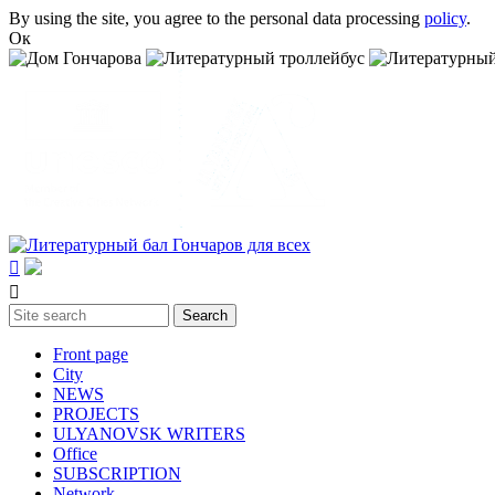
Skip to main content
By using the site, you agree to the personal data processing
policy
.
Ок


Search
Search form
Front page
City
NEWS
PROJECTS
ULYANOVSK WRITERS
Office
SUBSСRIPTION
Network