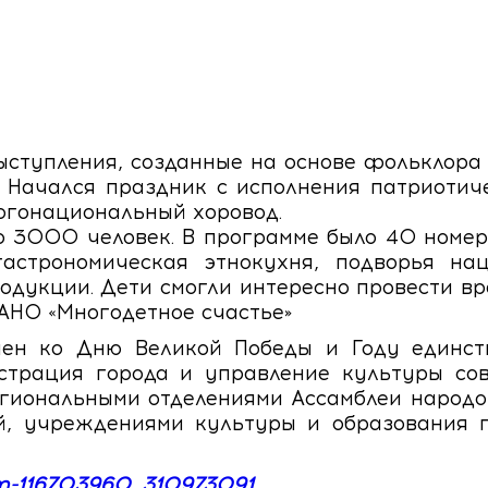
ыступления, созданные на основе фольклора р
 Начался праздник с исполнения патриотичес
огонациональный хоровод.
о 3000 человек. В программе было 40 номер
гастрономическая этнокухня, подворья нац
одукции. Дети смогли интересно провести вр
АНО «Многодетное счастье»
ен ко Дню Великой Победы и Году единст
трация города и управление культуры сов
гиональными отделениями Ассамблеи народо
й, учреждениями культуры и образования г
um-116703960_310973091