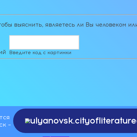
чтобы выяснить, являетесь ли Вы человеком ил
Введите код с картинки
тся
ulyanovsk.cityofliteratu
ск –