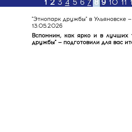
1
2
3
4
5
6
7
8
9
10
11
"Этнопарк дружбы" в Ульяновске 
13.05.2026
Вспомним, как ярко и в лучших
дружбы" — подготовили для вас ит