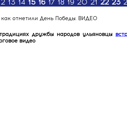
12
13
14
15
16
17
18
19
20
21
22
23
— как отметили День Победы. ВИДЕО
 традициях дружбы народов ульяновцы
вст
оговое видео