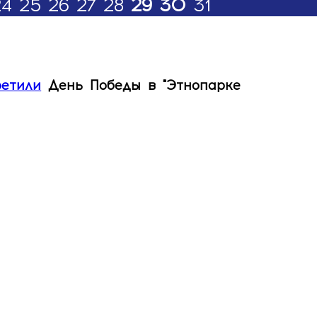
24
25
26
27
28
29
30
31
ретили
День Победы в "Этнопарке