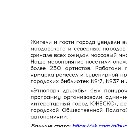
Жители и гости города увидели в
мордовского и северных народов.
финале всех ожидал массовый мн
Наше мероприятие посетили окол
более 250 артистов. Работали 
ярмарка ремесел и сувенирной пр
городских библиотек №17, №37 и 
«Этнопарк дружбы» был приуроч
программу организовали админис
литературный город ЮНЕСКО», ре
городской Общественной Палато
автономиями.
Больше фото:
https://vk.com/alb