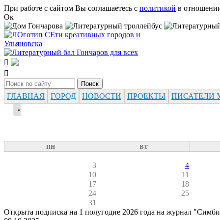
Перейти к основному содержанию
При работе с сайтом Вы соглашаетесь с
политикой
в отношении
Ок


Поиск
Форма поиска
ГЛАВНАЯ
ГОРОД
НОВОСТИ
ПРОЕКТЫ
ПИСАТЕЛИ 
«
пн
вт
3
4
10
11
17
18
24
25
31
Открыта подписка на 1 полугодие 2026 года на журнал "Симб