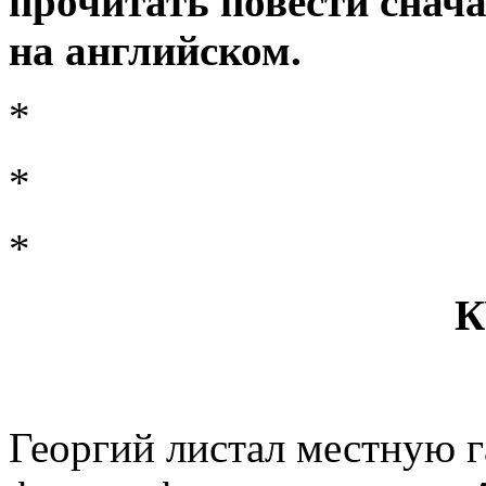
прочитать повести снача
на английском.
*
*
*
К
Георгий листал местную г