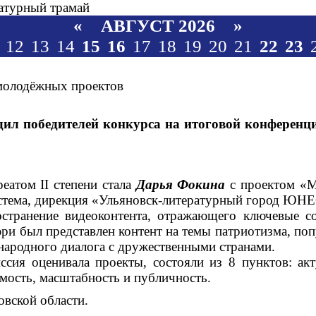
«
»
АВГУСТ 2026
12
13
14
15
16
17
18
19
20
21
22
23
молодёжных проектов
адил победителей конкурса на итоговой конференц
атом II степени стала
Дарья Фокина
с проектом «М
истема, дирекция «Ульяновск-литературный город ЮН
остранение видеоконтента, отражающего ключевые с
ри был представлен контент на темы патриотизма, поп
ародного диалога с дружественными странами.
сия оценивала проекты, состояли из 8 пунктов: акту
мость, масштабность и публичность.
овской области.