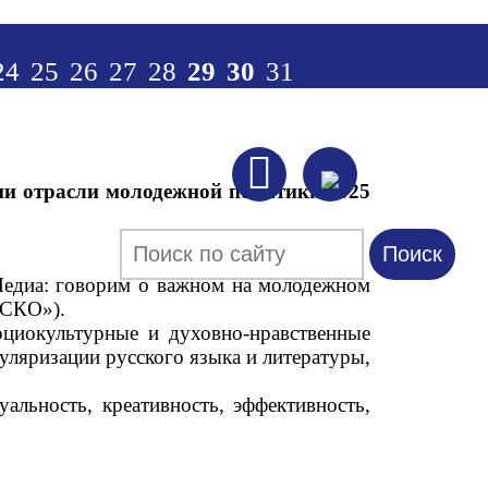
24
25
26
27
28
29
30
31

ии отрасли молодежной политики 2025
Поиск
Форма поиска
едиа: говорим о важном на молодежном
ЕСКО»).
оциокультурные и духовно-нравственные
уляризации русского языка и литературы,
альность, креативность, эффективность,