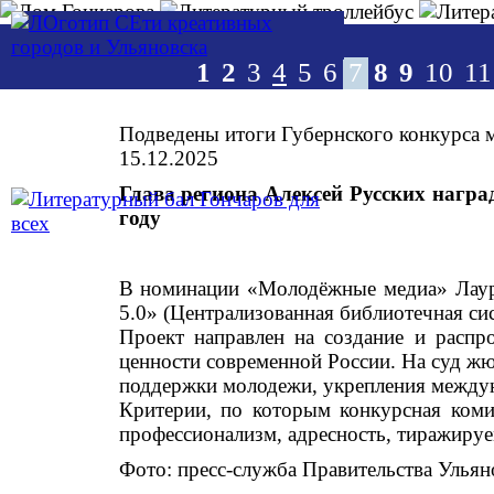
Перейти к основному содержанию
1
2
3
4
5
6
7
8
9
10
11
Подведены итоги Губернского конкурса 
15.12.2025
Глава региона Алексей Русских нагр
году
В номинации «Молодёжные медиа» Лауре
5.0» (Централизованная библиотечная с
Проект направлен на создание и распр
ценности современной России. На суд жю
поддержки молодежи, укрепления междун
Критерии, по которым конкурсная комис
профессионализм, адресность, тиражируе
Фото: пресс-служба Правительства Ульян