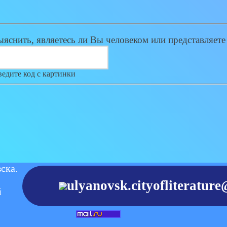
ыяснить, являетесь ли Вы человеком или представляете
едите код с картинки
ска.
ulyanovsk.cityofliteratur
й