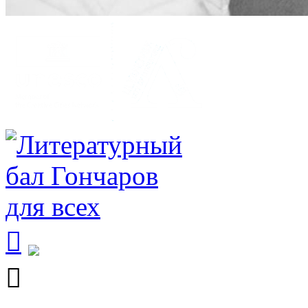


Поиск