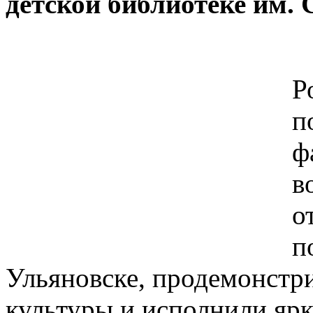
детской библиотеке им. 
Р
п
ф
в
о
п
Ульяновске, продемонстри
культуры и исполнили яр