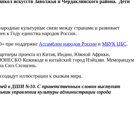
х школ искусств Заволжья и Чердаклинского района. Дети
ародные культурные связи между странами и развивает
ен к Году единства народов России.
О» при поддержке
Ассамблеи народов России
и
МБУК ЦБС
.
и партнеры проекта из Китая, Индии, Южной Африки,
од ЮНЕСКО Кожикоде и китайский город Нэйцзян. Меморандум
на Сюэ Сюэшэнь.
создадут иллюстрации к сказкам мира.
етей в ДШИ №10. С приветственным словом выступят
льник управления культуры администрации города