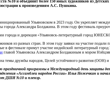
усств №10 и объединит более 150 юных художников из Детски
ллюстрации к произведениям А.С. Пушкина.
инициированный Ульяновском в 2023 году. Он укрепляет междун
ы города Александра Болдакина. В этом году фестиваль приуроч
ции города и дирекция «Ульяновск-литературный город ЮНЕСК
ожников из разных стран. В этом году заявки на участие подал
вые в фестивале примут участие индийский литературный гор
ан
главой Ульяновска Александром Болдакиным и мэром Нэйцзя
на темы дружбы народов, Целей устойчивого развития (ООН) и 
тью праздничной программы в Международный день защиты д
отделения «Ассамблеи народов России» Илья Ножечкин и нача
 от ДШИ №10 и пленэр.